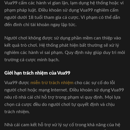
Vua99 cấm các hành vi gian lận, lạm dụng hệ thống hoặc vi
phạm pháp luật. Điều khoản sử dụng Vua99 nghiêm cấm
người dưới 18 tuổi tham gia cá cược. Vi phạm có thể dẫn
đến đình chỉ tài khoản ngay lập tức.
Người chơi không được sử dụng phần mềm can thiệp vào
kết quả trò chơi. Hệ thống phát hiện bất thường sẽ xử lý
nghiêm các hành vi sai phạm. Quy định này giúp duy trì môi
trường cá cược minh bạch.
Giới hạn trách nhiệm của Vua99
Vua99 được
miễn trừ trách nhiệm
cho các sự cố do lỗi
người chơi hoặc mạng Internet. Điều khoản sử dụng Vua99
nêu rõ nhà cái chỉ hỗ trợ trong phạm vi quy định. Mọi lựa
chọn cá cược đều do người chơi tự quyết định và chịu
trách nhiệm.
Nhà cái cam kết hỗ trợ xử lý sự cố trong khả năng của hệ