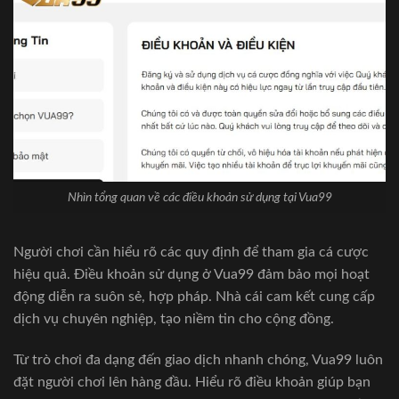
Nhìn tổng quan về các điều khoản sử dụng tại Vua99
Người chơi cần hiểu rõ các quy định để tham gia cá cược
hiệu quả. Điều khoản sử dụng ở Vua99 đảm bảo mọi hoạt
động diễn ra suôn sẻ, hợp pháp. Nhà cái cam kết cung cấp
dịch vụ chuyên nghiệp, tạo niềm tin cho cộng đồng.
Từ trò chơi đa dạng đến giao dịch nhanh chóng, Vua99 luôn
đặt người chơi lên hàng đầu. Hiểu rõ điều khoản giúp bạn