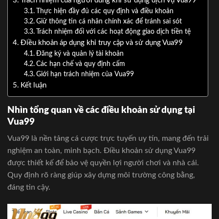
Trách nhiệm của người dùng khi sử dụng dịch vụ Vua99
Thực hiện đầy đủ các quy định và điều khoản
Giữ thông tin cá nhân chính xác để tránh sai sót
Trách nhiệm đối với các hoạt động giao dịch tiền tệ
Điều khoản áp dụng khi truy cập và sử dụng Vua99
Đăng ký và quản lý tài khoản
Các hạn chế và quy định cấm
Giới hạn trách nhiệm của Vua99
Kết luận
Nhìn tổng quan về các điều khoản sử dụng tại
Vua99
Vua99 là nền tảng cá cược trực tuyến uy tín, mang đến trải
nghiệm an toàn, minh bạch. Điều khoản sử dụng Vua99
được thiết kế để bảo vệ quyền lợi người chơi và nhà cái.
Quy định rõ ràng giúp xây dựng môi trường công bằng,
đáng tin cậy.