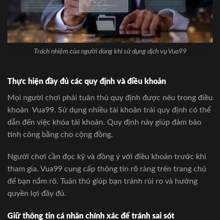
Trách nhiệm của người dùng khi sử dụng dịch vụ Vua99
Thực hiện đầy đủ các quy định và điều khoản
Mọi người chơi phải tuân thủ quy định được nêu trong điều
khoản Vua99. Sử dụng nhiều tài khoản trái quy định có thể
dẫn đến việc khóa tài khoản. Quy định này giúp đảm bảo
tính công bằng cho cộng đồng.
Người chơi cần đọc kỹ và đồng ý với điều khoản trước khi
tham gia. Vua99 cung cấp thông tin rõ ràng trên trang chủ
để bạn nắm rõ. Tuân thủ giúp bạn tránh rủi ro và hưởng
quyền lợi đầy đủ.
Giữ thông tin cá nhân chính xác để tránh sai sót