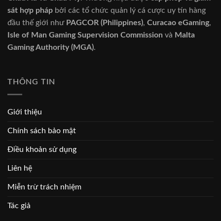
sát hợp pháp
bởi các tổ chức quản lý cá cược uy tín hàng
đầu thế giới như
PAGCOR (Philippines)
,
Curacao eGaming
,
Isle of Man Gaming Supervision Commission
và
Malta
Gaming Authority (MGA)
.
THÔNG TIN
Giới thiệu
Chính sách bảo mật
Điều khoản sử dụng
Liên hệ
Miễn trừ trách nhiệm
Tác giả