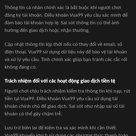
Thông tin cá nhân chính xác là bắt buộc khi người chơi
đăng ký tài khoản. Điều khoản Vua99 yêu cầu xác minh để
đảm bảo tài khoản hợp lệ. Sai sót thông tin có thể ảnh
hưởng đến giao dịch hoặc nhận thưởng.
Cập nhật thông tin kịp thời nếu có thay đổi về email, số
điện thoại. Vua99 sử dụng dữ liệu này để bảo vệ tài khoản
và xử lý yêu cầu. Tính chính xác giúp bạn tránh các rắc rối
không đáng có.
Trách nhiệm đối với các hoạt động giao dịch tiền tệ
Người chơi chịu trách nhiệm kiểm tra thông tin khi nạp, rút
tiền tại Vua99. Điều khoản Vua99 yêu cầu sử dụng tài
khoản chính chủ để giao dịch. Sai sót như nhập sai số tài
khoản có thể gây chậm trễ.
Lưu trữ biên lai để kiểm tra và xác minh khi cần thiết.
Vua99 khuyến khích sử dụng các phương thức thanh toán