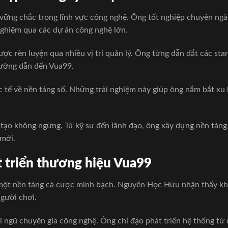
n vững chắc trong lĩnh vực công nghệ. Ông tốt nghiệp chuyên ng
nghiệm qua các dự án công nghệ lớn.
ược rèn luyện qua nhiều vị trí quản lý. Ông từng dẫn dắt các star
ường dẫn đến Vua99.
c tế về nền tảng số. Những trải nghiệm này giúp ông nắm bắt xu 
g tạo không ngừng. Từ kỹ sư đến lãnh đạo, ông xây dựng nền tản
 mới.
t triển thương hiệu Vua99
 một nền tảng cá cược minh bạch. Nguyễn Học Hữu nhận thấy kh
người chơi.
i ngũ chuyên gia công nghệ. Ông chỉ đạo phát triển hệ thống từ 