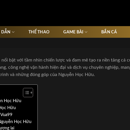
 DẪN
THỂ THAO
GAME BÀI
BẮN CÁ
 nổi bật với tầm nhìn chiến lược và đam mê tạo ra nền tảng cá c
ạng, công nghệ vận hành hiện đại và dịch vụ chuyên nghiệp, man
h trình và những đóng góp của Nguyễn Học Hữu.
yễn Học Hữu
 Học Hữu
u Vua99
a Nguyễn Học Hữu
ương lai