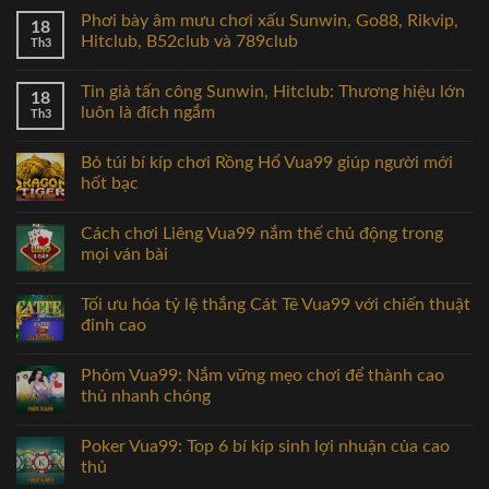
Phơi bày âm mưu chơi xấu Sunwin, Go88, Rikvip,
18
Hitclub, B52club và 789club
Th3
Tin giả tấn công Sunwin, Hitclub: Thương hiệu lớn
18
luôn là đích ngắm
Th3
Bỏ túi bí kíp chơi Rồng Hổ Vua99 giúp người mới
hốt bạc
Cách chơi Liêng Vua99 nắm thế chủ động trong
mọi ván bài
Tối ưu hóa tỷ lệ thắng Cát Tê Vua99 với chiến thuật
đỉnh cao
Phỏm Vua99: Nắm vững mẹo chơi để thành cao
thủ nhanh chóng
Poker Vua99: Top 6 bí kíp sinh lợi nhuận của cao
thủ