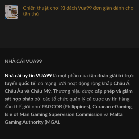
Chiến thuật chơi Xì dách Vua99 đơn giản dành cho
tân thủ
NHÀ CÁI VUA99
Nhà cái uy tín VUA99
là một phần của
tập đoàn giải trí trực
tuyến quốc tế
, có mạng lưới hoạt động rộng khắp
Châu Á,
Châu Âu và Châu Mỹ
. Thương hiệu được
cấp phép và giám
sát hợp pháp
bởi các tổ chức quản lý cá cược uy tín hàng
đầu thế giới như
PAGCOR (Philippines)
,
Curacao eGaming
,
Isle of Man Gaming Supervision Commission
và
Malta
Gaming Authority (MGA)
.