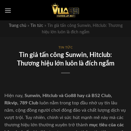
Bỏ
qua
nội
dung
Trang chủ
»
Tin tức
»
Tin giả tấn công Sunwin, Hitclub: Thương
hiệu lớn luôn là đích ngắm
TIN TỨC
Tin giả tấn công Sunwin, Hitclub:
Thương hiệu lớn luôn là đích ngắm
Hiện nay,
Sunwin, Hitclub và Go88 hay cả B52 Club,
Rikvip, 789 Club
luôn nằm trong top đầu nhờ uy tín lâu
năm, cộng đồng người chơi đông đảo và chất lượng dịch vụ
vượt trội. Tuy nhiên, chính vì sức hút mạnh mẽ này mà các
thương hiệu lớn thường xuyên trở thành
mục tiêu của các