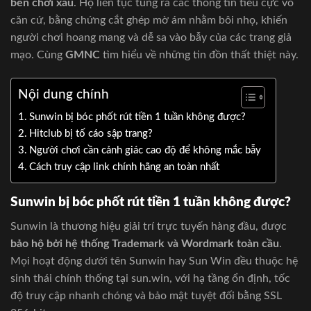
bên chơi xấu
. Họ liên tục tung ra các thông tin tiêu cực vô
căn cứ, bằng chứng cắt ghép mờ ám nhằm bôi nhọ, khiến
người chơi hoang mang và dễ sa vào bẫy của các trang giả
mạo. Cùng
GMNC
tìm hiểu về những tin đồn thất thiệt này.
Nội dung chính
Sunwin bị bóc phốt rút tiền 1 tuần không được?
Hitclub bị tố cáo sập trang?
Người chơi cần cảnh giác cao độ để không mắc bẫy
Cách truy cập link chính hãng an toàn nhất
Sunwin bị bóc phốt rút tiền 1 tuần không được?
Sunwin là thương hiệu giải trí trực tuyến hàng đầu, được
bảo hộ bởi hệ thống Trademark và Wordmark toàn cầu
.
Mọi hoạt động dưới tên Sunwin hay Sun Win đều thuộc hệ
sinh thái chính thống tại sun.win, với hạ tầng ổn định, tốc
độ truy cập nhanh chóng và bảo mật tuyệt đối bằng SSL