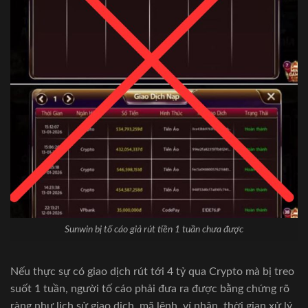
Sunwin bị tố cáo giả rút tiền 1 tuần chưa được
Nếu thực sự có giao dịch rút tới 4 tỷ qua Crypto mà bị treo
suốt 1 tuần, người tố cáo phải đưa ra được bằng chứng rõ
ràng như lịch sử giao dịch, mã lệnh, ví nhận, thời gian xử lý