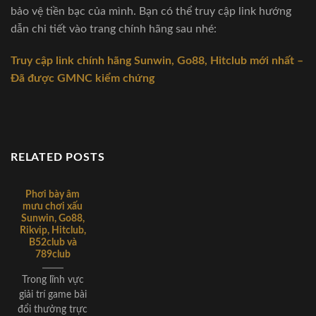
bảo vệ tiền bạc của mình. Bạn có thể truy cập link hướng
dẫn chi tiết vào trang chính hãng sau nhé:
Truy cập link chính hãng Sunwin, Go88, Hitclub mới nhất –
Đã được GMNC kiểm chứng
RELATED POSTS
Phơi bày âm
mưu chơi xấu
Sunwin, Go88,
Rikvip, Hitclub,
B52club và
789club
Trong lĩnh vực
giải trí game bài
đổi thưởng trực