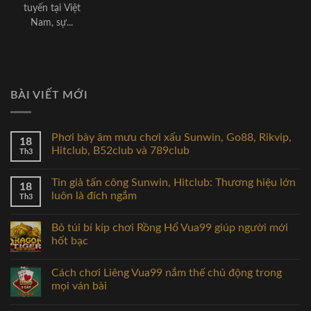
tuyến tại Việt
Nam, sự...
BÀI VIẾT MỚI
Phơi bày âm mưu chơi xấu Sunwin, Go88, Rikvip,
18
Hitclub, B52club và 789club
Th3
Tin giả tấn công Sunwin, Hitclub: Thương hiệu lớn
18
luôn là đích ngắm
Th3
Bỏ túi bí kíp chơi Rồng Hổ Vua99 giúp người mới
hốt bạc
Cách chơi Liêng Vua99 nắm thế chủ động trong
mọi ván bài