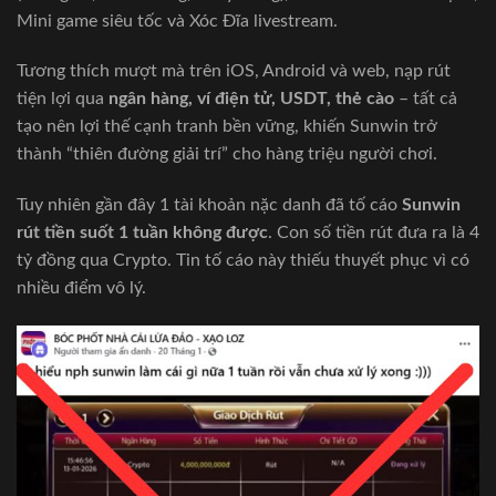
Mini game siêu tốc và Xóc Đĩa livestream.
Tương thích mượt mà trên iOS, Android và web, nạp rút
tiện lợi qua
ngân hàng, ví điện tử, USDT, thẻ cào
– tất cả
tạo nên lợi thế cạnh tranh bền vững, khiến Sunwin trở
thành “thiên đường giải trí” cho hàng triệu người chơi.
Tuy nhiên gần đây 1 tài khoản nặc danh đã tố cáo
Sunwin
rút tiền suốt 1 tuần không được
. Con số tiền rút đưa ra là 4
tỷ đồng qua Crypto. Tin tố cáo này thiếu thuyết phục vì có
nhiều điểm vô lý.