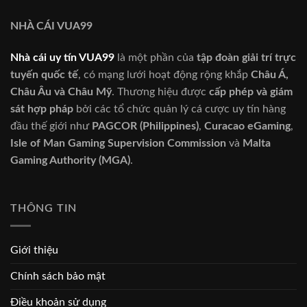
NHÀ CÁI VUA99
Nhà cái uy tín VUA99
là một phần của
tập đoàn giải trí trực
tuyến quốc tế
, có mạng lưới hoạt động rộng khắp
Châu Á,
Châu Âu và Châu Mỹ
. Thương hiệu được
cấp phép và giám
sát hợp pháp
bởi các tổ chức quản lý cá cược uy tín hàng
đầu thế giới như
PAGCOR (Philippines)
,
Curacao eGaming
,
Isle of Man Gaming Supervision Commission
và
Malta
Gaming Authority (MGA)
.
THÔNG TIN
Giới thiệu
Chính sách bảo mật
Điều khoản sử dụng