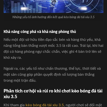
Những yếu tố ảnh hưởng đến kết quả kèo bóng đá tài xỉu 3.5
Khả năng công phá và khả năng phòng thủ
Nếu một đội sở hữu tiền đạo sắc bén và hàng thủ yếu, khả
năng tổng bàn thắng vượt mốc 3.5 là rất cao. Trái lại, khi hai
đội có hàng phòng ngự chắc chắn, việc ghi 4 bàn trở lên sẽ
khó xảy ra.
Ngoài ra, các yếu tố như chấn thương, thể lực, thời tiết và
mặt sân cũng góp phần quyết định số lượng bàn thắng
trong một trận đấu.
Phân tích cơ hội và rủi ro khi chơi kèo bóng đá tài
xỉu 3.5
Khi tham gia
kèo bóng đá tài xỉu 3.5
, người chơi sẽ đối mặt