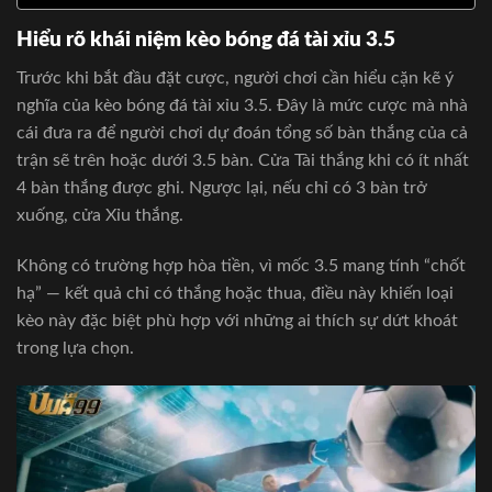
Hiểu rõ khái niệm kèo bóng đá tài xỉu 3.5
Trước khi bắt đầu đặt cược, người chơi cần hiểu cặn kẽ ý
nghĩa của kèo bóng đá tài xỉu 3.5. Đây là mức cược mà nhà
cái đưa ra để người chơi dự đoán tổng số bàn thắng của cả
trận sẽ trên hoặc dưới 3.5 bàn. Cửa Tài thắng khi có ít nhất
4 bàn thắng được ghi. Ngược lại, nếu chỉ có 3 bàn trở
xuống, cửa Xỉu thắng.
Không có trường hợp hòa tiền, vì mốc 3.5 mang tính “chốt
hạ” — kết quả chỉ có thắng hoặc thua, điều này khiến loại
kèo này đặc biệt phù hợp với những ai thích sự dứt khoát
trong lựa chọn.