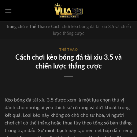
Bỏ
qua
nội
dung
Trang chủ
»
Thể Thao
»
Cách chơi kèo bóng đá tài xỉu 3.5 và chiến
lược thắng cược
THỂ THAO
Cách chơi kèo bóng đá tài xỉu 3.5 và
chiến lược thắng cược
Kèo bóng đá tài xỉu 3.5 được xem là một lựa chọn thú vị
dành cho những ai yêu thích sự rõ ràng và dứt khoát trong
kết quả. Loại kèo này không có chỗ cho sự hòa, vì người
chơi chỉ có thể thắng hoặc thua tùy theo tổng số bàn thắng
trong trận đấu. Sự minh bạch này tạo nên nét hấp dẫn riêng