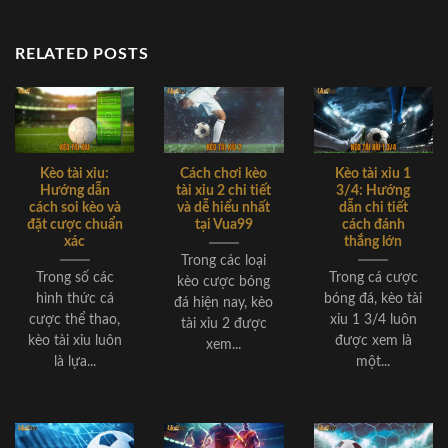
RELATED POSTS
Kèo tài xỉu:
Cách chơi kèo
Kèo tài xỉu 1
Hướng dẫn
tài xỉu 2 chi tiết
3/4: Hướng
cách soi kèo và
và dễ hiểu nhất
dẫn chi tiết
đặt cược chuẩn
tại Vua99
cách đánh
xác
thắng lớn
Trong các loại
Trong số các
Trong cá cược
kèo cược bóng
hình thức cá
bóng đá, kèo tài
đá hiện nay, kèo
cược thể thao,
xỉu 1 3/4 luôn
tài xỉu 2 được
kèo tài xỉu luôn
được xem là
xem...
là lựa...
một...