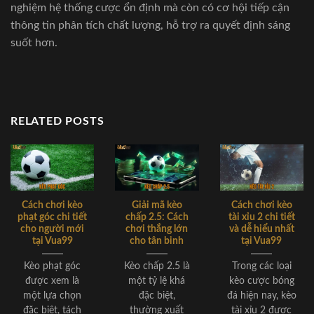
nghiệm hệ thống cược ổn định mà còn có cơ hội tiếp cận
thông tin phân tích chất lượng, hỗ trợ ra quyết định sáng
suốt hơn.
RELATED POSTS
Cách chơi kèo
Giải mã kèo
Cách chơi kèo
phạt góc chi tiết
chấp 2.5: Cách
tài xỉu 2 chi tiết
cho người mới
chơi thắng lớn
và dễ hiểu nhất
tại Vua99
cho tân binh
tại Vua99
Kèo phạt góc
Kèo chấp 2.5 là
Trong các loại
được xem là
một tỷ lệ khá
kèo cược bóng
một lựa chọn
đặc biệt,
đá hiện nay, kèo
đặc biệt, tách
thường xuất
tài xỉu 2 được