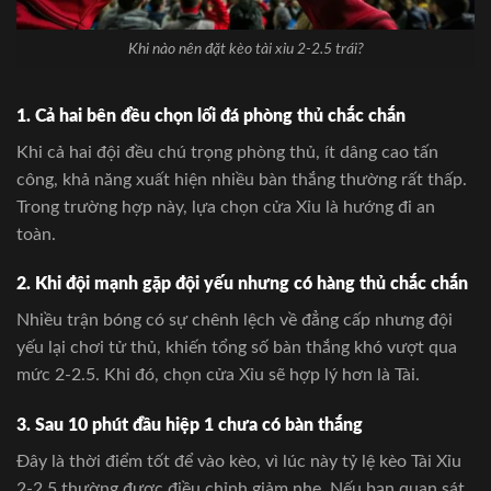
Khi nào nên đặt kèo tài xỉu 2-2.5 trái?
1. Cả hai bên đều chọn lối đá phòng thủ chắc chắn
Khi cả hai đội đều chú trọng phòng thủ, ít dâng cao tấn
công, khả năng xuất hiện nhiều bàn thắng thường rất thấp.
Trong trường hợp này, lựa chọn cửa Xỉu là hướng đi an
toàn.
2. Khi đội mạnh gặp đội yếu nhưng có hàng thủ chắc chắn
Nhiều trận bóng có sự chênh lệch về đẳng cấp nhưng đội
yếu lại chơi tử thủ, khiến tổng số bàn thắng khó vượt qua
mức 2-2.5. Khi đó, chọn cửa Xỉu sẽ hợp lý hơn là Tài.
3. Sau 10 phút đầu hiệp 1 chưa có bàn thắng
Đây là thời điểm tốt để vào kèo, vì lúc này tỷ lệ kèo Tài Xỉu
2-2.5 thường được điều chỉnh giảm nhẹ. Nếu bạn quan sát