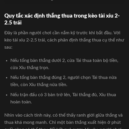
Quy tắc xác định thắng thua trong kèo tài xỉu 2-
2.5 trái
Đây là phần người chơi cần nắm kỹ trước khi bắt đầu. Với
kèo tài xỉu 2-2.5 trái, cách phân định thắng thua cụ thể như
sau:
Nếu tổng bàn thắng dưới 2, cửa Tài thua toàn bộ tiền,
cửa Xỉu thắng trọn.
Nếu tổng bàn thắng đúng 2, người chọn Tài thua nửa
tiền, còn Xỉu thắng nửa tiền.
Nếu trận đấu có 3 bàn trở lên, Tài thắng đủ, Xỉu thua
hoàn toàn.
Nhìn vào cách tính này, có thể thấy ranh giới giữa thắng và
thua khá mong manh. Chỉ một bàn thắng xuất hiện ở phút