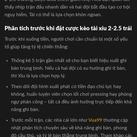
thấy nhịp trận đấu nhanh dần và hai đội bắt đầu tạo cơ hội
nguy hiểm, Tài có thể là lựa chọn khôn ngoan.
Phân tích trước khi đặt cược kèo tài xỉu 2-2.5 trái
Trước khi xuống tiền, người chơi cần chuẩn bị một số yếu
tố giúp tăng tỷ lệ chiến thắng:
Thống kê 5 trận gần nhất sẽ cho bạn biết hiệu suất ghi
bàn trung bình. Nếu cả hai đội có xu hướng ghi ít bàn,
thì Xỉu là lựa chọn hợp lý.
Theo dõi đội hình xuất phát có tiền đạo chủ lực hay
không, huấn luyện viên chọn lối chơi pressing hay phòng
ngự phản công – tất cả đều ảnh hưởng trực tiếp đến khả
năng ghi bàn.
Trước mỗi trận, các nhà cái lớn như
Vua99
thường cập
nhật phân tích chuyên sâu về khả năng ghi bàn, phong
độ cầu thủ, và tỷ lệ bàn thắng trung bình. Tham khảo các