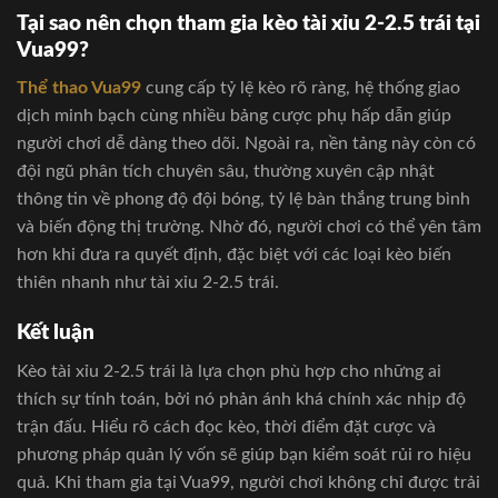
Tại sao nên chọn tham gia kèo tài xỉu 2-2.5 trái tại
Vua99?
Thể thao Vua99
cung cấp tỷ lệ kèo rõ ràng, hệ thống giao
dịch minh bạch cùng nhiều bảng cược phụ hấp dẫn giúp
người chơi dễ dàng theo dõi. Ngoài ra, nền tảng này còn có
đội ngũ phân tích chuyên sâu, thường xuyên cập nhật
thông tin về phong độ đội bóng, tỷ lệ bàn thắng trung bình
và biến động thị trường. Nhờ đó, người chơi có thể yên tâm
hơn khi đưa ra quyết định, đặc biệt với các loại kèo biến
thiên nhanh như tài xỉu 2-2.5 trái.
Kết luận
Kèo tài xỉu 2-2.5 trái là lựa chọn phù hợp cho những ai
thích sự tính toán, bởi nó phản ánh khá chính xác nhịp độ
trận đấu. Hiểu rõ cách đọc kèo, thời điểm đặt cược và
phương pháp quản lý vốn sẽ giúp bạn kiểm soát rủi ro hiệu
quả. Khi tham gia tại Vua99, người chơi không chỉ được trải