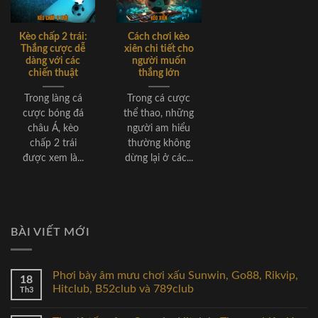
Kèo chấp 2 trái:
Cách chơi kèo
Thắng cược dễ
xiên chi tiết cho
dàng với các
người muốn
chiến thuật
thắng lớn
Trong làng cá
Trong cá cược
cược bóng đá
thể thao, những
châu Á, kèo
người am hiểu
chấp 2 trái
thường không
được xem là...
dừng lại ở các...
BÀI VIẾT MỚI
Phơi bày âm mưu chơi xấu Sunwin, Go88, Rikvip,
18
Hitclub, B52club và 789club
Th3