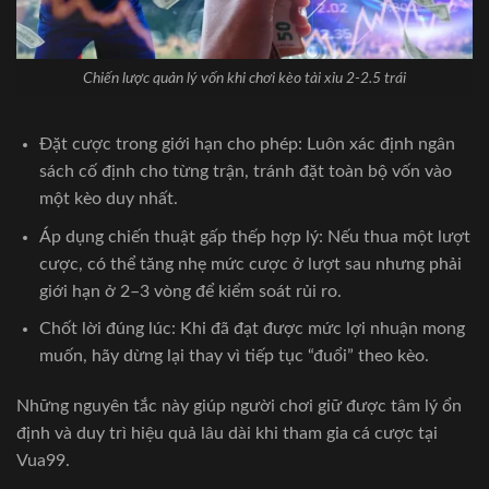
Chiến lược quản lý vốn khi chơi kèo tài xỉu 2-2.5 trái
Đặt cược trong giới hạn cho phép: Luôn xác định ngân
sách cố định cho từng trận, tránh đặt toàn bộ vốn vào
một kèo duy nhất.
Áp dụng chiến thuật gấp thếp hợp lý: Nếu thua một lượt
cược, có thể tăng nhẹ mức cược ở lượt sau nhưng phải
giới hạn ở 2–3 vòng để kiểm soát rủi ro.
Chốt lời đúng lúc: Khi đã đạt được mức lợi nhuận mong
muốn, hãy dừng lại thay vì tiếp tục “đuổi” theo kèo.
Những nguyên tắc này giúp người chơi giữ được tâm lý ổn
định và duy trì hiệu quả lâu dài khi tham gia cá cược tại
Vua99.