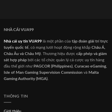
NHÀ CÁI VUA99
Nhà cái uy tín VUA99
là một phần của
tập đoàn giải trí trực
tuyến quốc tế
, có mạng lưới hoạt động rộng khắp
Châu Á,
Châu Âu và Châu Mỹ
. Thương hiệu được
cấp phép và giám
sát hợp pháp
bởi các tổ chức quản lý cá cược uy tín hàng
đầu thế giới như
PAGCOR (Philippines)
,
Curacao eGaming
,
Isle of Man Gaming Supervision Commission
và
Malta
Gaming Authority (MGA)
.
THÔNG TIN
Giới thiệu